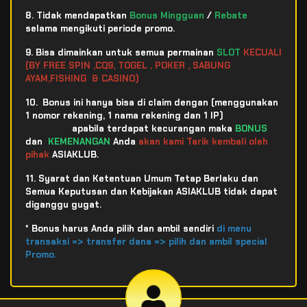
8. Tidak mendapatkan
Bonus Mingguan
/
Rebate
selama mengikuti periode promo.
9. Bisa dimainkan untuk semua permainan
SLOT
KECUALI
(BY FREE SPIN ,CQ9, TOGEL , POKER , SABUNG
AYAM,FISHING & CASINO)
10.
Bonus ini hanya bisa di claim dengan (menggunakan
1 nomor rekening, 1 nama rekening dan 1 IP)
apabila terdapat kecurangan maka
BONUS
dan
KEMENANGAN
Anda
akan kami Tarik kembali oleh
pihak
ASIAKLUB.​
11. Syarat dan Ketentuan Umum Tetap Berlaku dan
Semua Keputusan dan Kebijakan ASIAKLUB tidak dapat
diganggu gugat.
* Bonus harus Anda pilih dan ambil sendiri
di menu
transaksi => transfer dana => pilih dan ambil special
Promo.