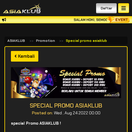
Daftar
SALAM HOKI, SEMOGA JP !!
ASIAKLUB
Promotion
Special promo asiaklub
Kembali
SPECIAL PROMO ASIAKLUB
Posted on:
Wed , Aug 24 2022 00:00
special Promo ASIAKLUB !